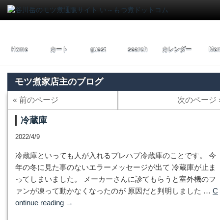
Home
カート
guest
search
カレンダー
Men
モツ煮家店主のブログ
« 前のページ
次のページ 
冷蔵庫
2022/4/9
冷蔵庫といっても人が入れるプレハブ冷蔵庫のことです。 今
年の冬に見た事のないエラーメッセージが出て 冷蔵庫が止ま
ってしまいました。 メーカーさんに診てもらうと室外機のフ
ァンが凍って動かなくなったのが 原因だと判明しました …
C
ontinue reading
→