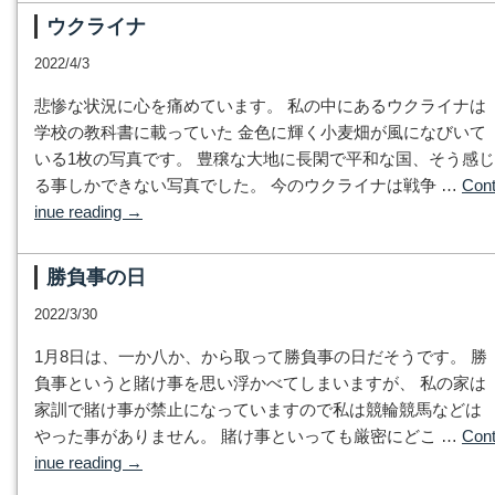
ウクライナ
2022/4/3
悲惨な状況に心を痛めています。 私の中にあるウクライナは
学校の教科書に載っていた 金色に輝く小麦畑が風になびいて
いる1枚の写真です。 豊穣な大地に長閑で平和な国、そう感じ
る事しかできない写真でした。 今のウクライナは戦争 …
Con
inue reading
→
勝負事の日
2022/3/30
1月8日は、一か八か、から取って勝負事の日だそうです。 勝
負事というと賭け事を思い浮かべてしまいますが、 私の家は
家訓で賭け事が禁止になっていますので私は競輪競馬などは
やった事がありません。 賭け事といっても厳密にどこ …
Con
inue reading
→