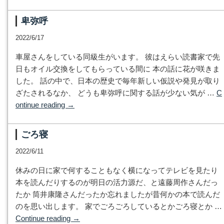
卑弥呼
2022/6/17
車屋さんをしている同級生がいます。 彼はえらい読書家で先
日もオイル交換をしてもらっている間に 本の話に花が咲きま
した。 話の中で、日本の歴史で毎年新しい仮説や発見が取り
ざたされるなか、 どうも卑弥呼に関する話が少ない気が …
C
ontinue reading
→
ごろ寝
2022/6/11
休みの日に家で何することもなく横になってテレビを見たり
本を読んだりするのが明日の活力源だ、と遠藤周作さんだっ
たか 筒井康隆さんだったか忘れましたが昔何かの本で読んだ
のを思い出します。 家でごろごろしているとかごろ寝とか …
Continue reading
→