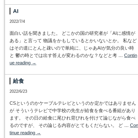
AI
2022/7/4
面白い話を聞きました。 どこかの国の研究者が「AIに感情が
ある」と言って 物議をかもしているとかいないとか。 私など
はその道にとんと疎いので単純に、じゃあAIが気分の良い時
と 鬱の時とでは出す答えが変わるのかな？などと考 …
Contin
ue reading
→
給食
2022/6/23
CSというのかケーブルテレビというのか定かではありません
が そういうテレビで中学校の先生が給食を食べる番組があり
ます。 その日の給食に尾ひれ背びれを付けて論じながら食べ
るのですが、 その論じる内容がとてもくだらない。 ど …
Co
tinue reading
→