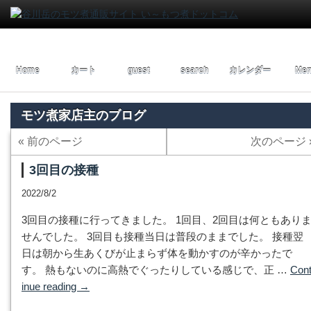
Home
カート
guest
search
カレンダー
Men
モツ煮家店主のブログ
« 前のページ
次のページ 
3回目の接種
2022/8/2
3回目の接種に行ってきました。 1回目、2回目は何ともあり
せんでした。 3回目も接種当日は普段のままでした。 接種翌
日は朝から生あくびが止まらず体を動かすのが辛かったで
す。 熱もないのに高熱でぐったりしている感じで、正 …
Con
inue reading
→