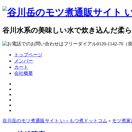
谷川水系の美味しい水で炊き込んだ柔
トップページ
メンバー
カート
会社概要
谷川岳のモツ煮通販サイト い～もつ煮ドットコム
»
モツ煮家