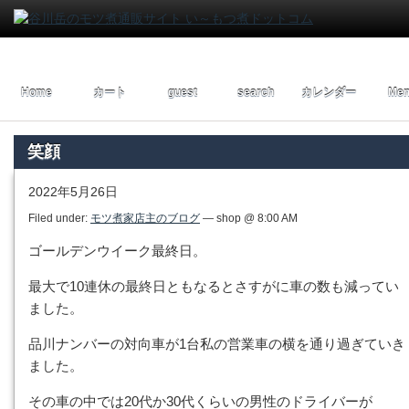
Home
カート
guest
search
カレンダー
Men
笑顔
2022年5月26日
Filed under:
モツ煮家店主のブログ
— shop @ 8:00 AM
ゴールデンウイーク最終日。
最大で10連休の最終日ともなるとさすがに車の数も減ってい
ました。
品川ナンバーの対向車が1台私の営業車の横を通り過ぎていき
ました。
その車の中では20代か30代くらいの男性のドライバーが