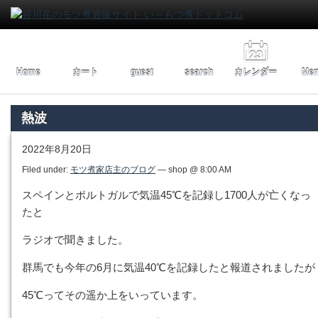
Home
カート
guest
search
カレンダー
Men
熱波
2022年8月20日
Filed under:
モツ煮家店主のブログ
— shop @ 8:00 AM
スペインとポルトガルで気温45℃を記録し1700人が亡くなっ
たと
ラジオで聞きました。
群馬でも今年の6月に気温40℃を記録したと報道されましたが
45℃ってその遥か上をいっています。