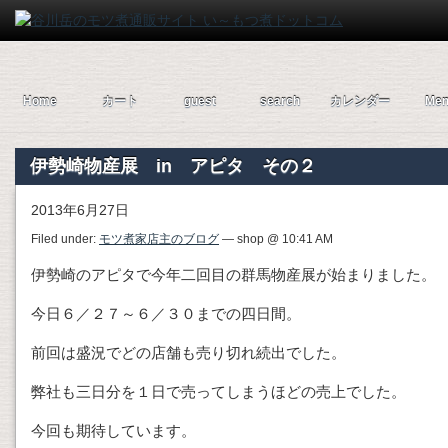
Home
カート
guest
search
カレンダー
Men
伊勢崎物産展 in アピタ その２
2013年6月27日
Filed under:
モツ煮家店主のブログ
— shop @ 10:41 AM
伊勢崎のアピタで今年二回目の群馬物産展が始まりました。
今日６／２７～６／３０までの四日間。
前回は盛況でどの店舗も売り切れ続出でした。
弊社も三日分を１日で売ってしまうほどの売上でした。
今回も期待しています。